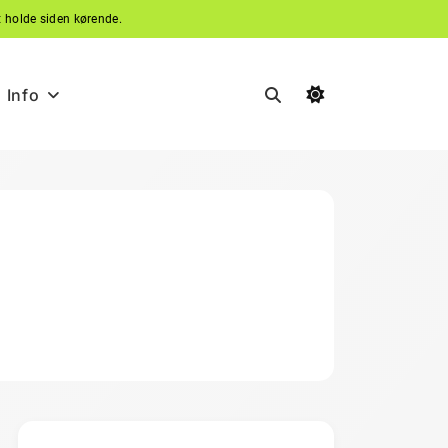
t holde siden kørende.
Info