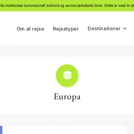
site indeholder kommercielt indhold og annoncørbetalte links. Dette er med til a
Destinationer
Om at rejse
Rejsetyper
Europa