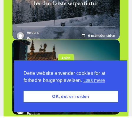
før den første serpentintur
Anders
6 måneder siden
Poulsen
Asien
Tiger’s Nest klosteret – Hvorfor denne
Dette website anvender cookies for at
valfart forandrer rejsende for altid
forbedre brugeroplevelsen.
Læs mere
OK, det er i orden
Anders
7 måneder siden
Poulsen