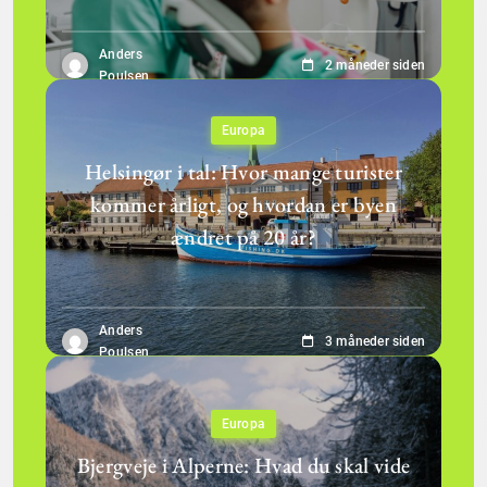
Anders
2 måneder siden
Poulsen
Europa
Helsingør i tal: Hvor mange turister
kommer årligt, og hvordan er byen
ændret på 20 år?
Anders
3 måneder siden
Poulsen
Europa
Bjergveje i Alperne: Hvad du skal vide