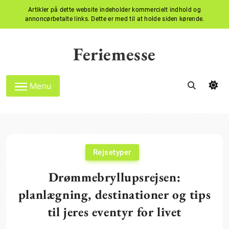
Artikler på dette website indeholder kommercielt indhold og
annoncørbetalte links. Dette er med til at holde siden kørende.
Skip
to
Feriemesse
content
Menu
Rejsetyper
Drømmebryllupsrejsen:
planlægning, destinationer og tips
til jeres eventyr for livet