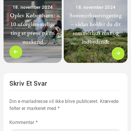
18. november 2024
18. november 2024
Oplev København:
Sommerhusrengøring
10 uforglemmelige
– sådan holder du dit
ting at prøve på en
sommerhus rent og
weekend
indbydende
Skriv Et Svar
Din e-mailadresse vil ikke blive publiceret.
Krævede
felter er markeret med
*
Kommentar
*