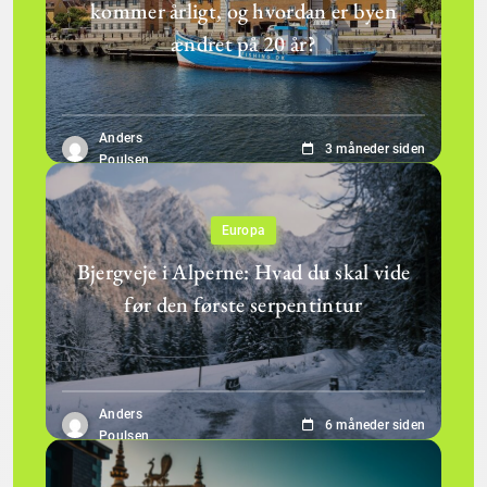
kommer årligt, og hvordan er byen
ændret på 20 år?
Anders
3 måneder siden
Poulsen
Europa
Bjergveje i Alperne: Hvad du skal vide
før den første serpentintur
Anders
6 måneder siden
Poulsen