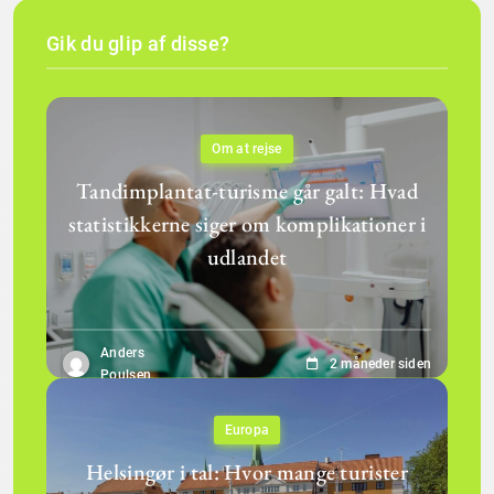
Gik du glip af disse?
Om at rejse
Tandimplantat-turisme går galt: Hvad
statistikkerne siger om komplikationer i
udlandet
Anders
2 måneder siden
Poulsen
Europa
Helsingør i tal: Hvor mange turister