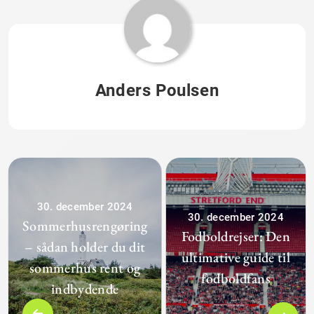
Anders Poulsen
30. december 2024
30. december 2024
Sommerhusrengøring
Fodboldrejser: Den
– sådan holder du dit
ultimative guide til
sommerhus rent og
fodboldfans
indbydende