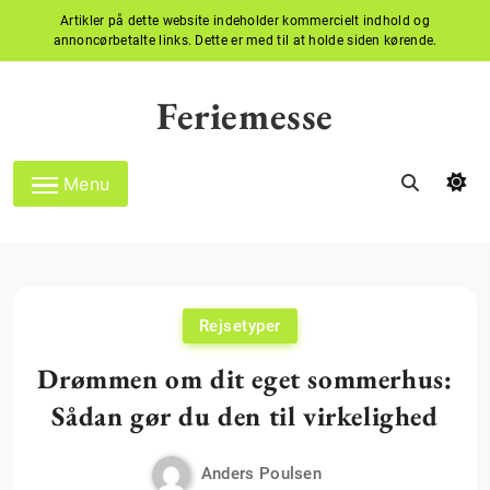
Artikler på dette website indeholder kommercielt indhold og
annoncørbetalte links. Dette er med til at holde siden kørende.
Skip
to
Feriemesse
content
Menu
Rejsetyper
Drømmen om dit eget sommerhus:
Sådan gør du den til virkelighed
Anders Poulsen