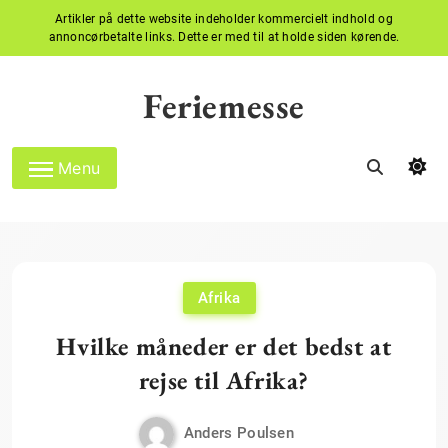
Artikler på dette website indeholder kommercielt indhold og
annoncørbetalte links. Dette er med til at holde siden kørende.
Skip
to
Feriemesse
content
Menu
Afrika
Hvilke måneder er det bedst at
rejse til Afrika?
Anders Poulsen