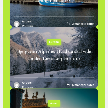
ændret på 20 år?
Anders
3 måneder siden
Poulsen
Europa
Bjergveje i Alperne: Hvad du skal vide
før den første serpentintur
Anders
6 måneder siden
Poulsen
Asien