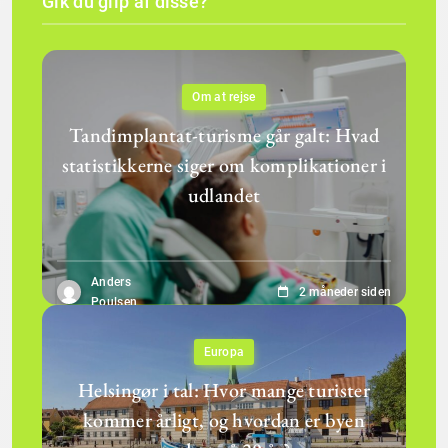
Gik du glip af disse?
Om at rejse
Tandimplantat-turisme går galt: Hvad
statistikkerne siger om komplikationer i
udlandet
Anders
2 måneder siden
Poulsen
Europa
Helsingør i tal: Hvor mange turister
kommer årligt, og hvordan er byen