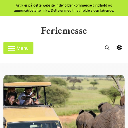
Artikler på dette website indeholder kommercielt indhold og
annoncørbetalte links. Dette er med til at holde siden kørende.
Skip
to
Feriemesse
content
Menu